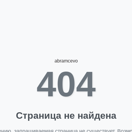
abramcevo
404
Страница не найдена
ению, запрашиваемая страница не существует. Возмо