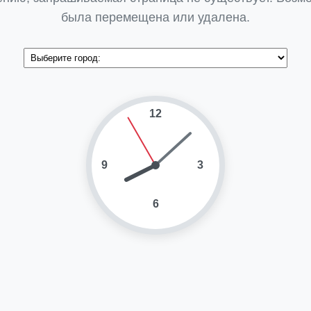
была перемещена или удалена.
12
9
3
6