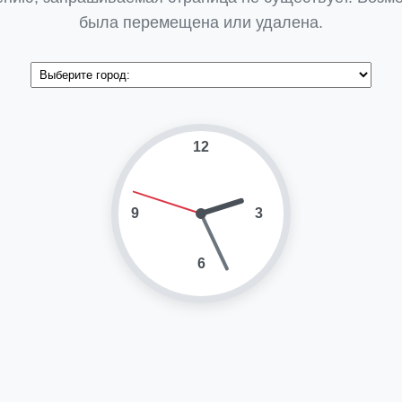
была перемещена или удалена.
12
9
3
6