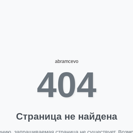
abramcevo
404
Страница не найдена
ению, запрашиваемая страница не существует. Возмо