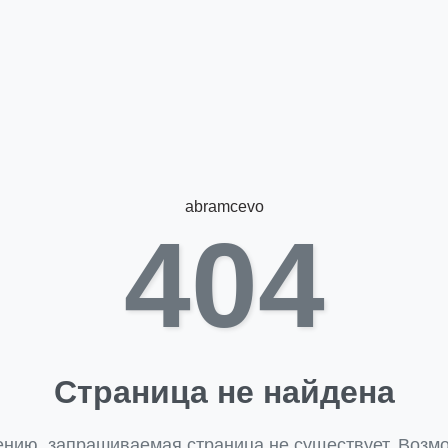
abramcevo
404
Страница не найдена
ению, запрашиваемая страница не существует. Возмо