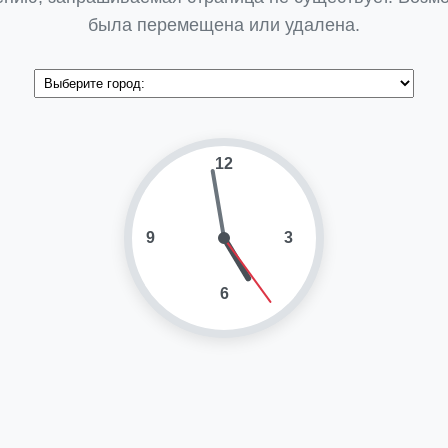
была перемещена или удалена.
12
9
3
6