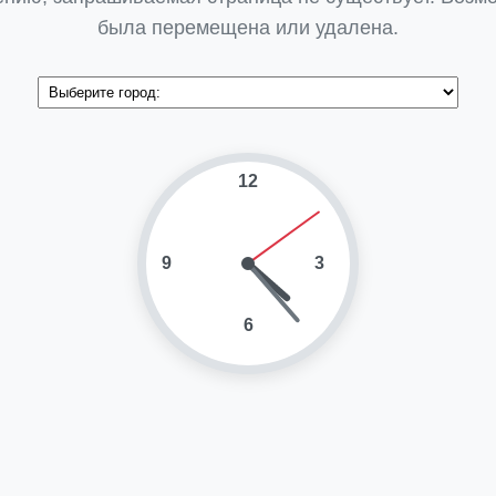
была перемещена или удалена.
12
9
3
6