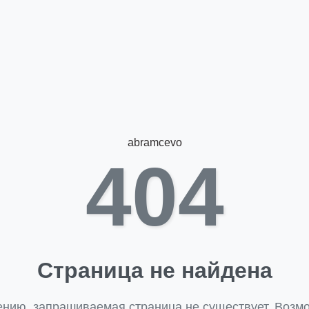
abramcevo
404
Страница не найдена
ению, запрашиваемая страница не существует. Возмо